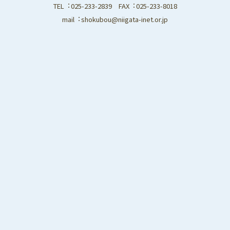
TEL︓025-233-2839 FAX︓025-233-8018
mail︓shokubou@niigata-inet.or.jp