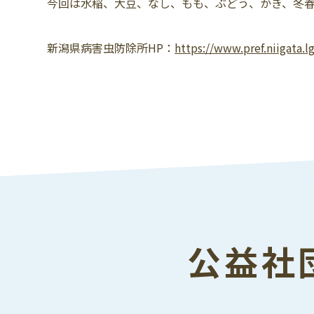
今回は水稲、大豆、なし、もも、ぶどう、かき、冬
新潟県病害虫防除所HP：
https://www.pref.niigata.l
公益社