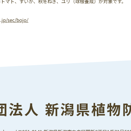
春トマト、すいか、秋冬ねぎ、ユリ（球根養成）が対象です。
g.jp/sec/bojo/
団法人 新潟県植物