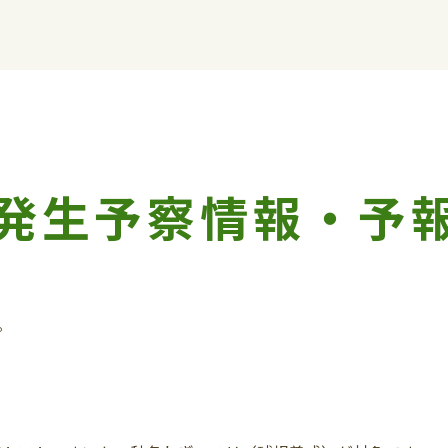
発生予察情報・予
。